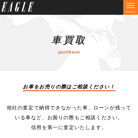
menu
新車販売
新車販売
中古車販売
リース:Jプラン
車買取
保険
車検・整備
お得な情報
おすすめメニュー
メンテナンスプラン
車検・点検
店舗
会社概要
お問い合わせ
車買取
purchase
お車をお売りの際はご相談ください！
他社の査定で納得できなかった車、ローンが残って
いる車など、お困りの際もご相談ください。
信用を第一に査定いたします。