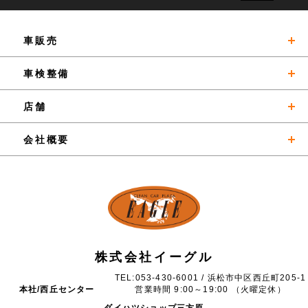
車販売
新車販売
車検整備
中古車販売
お得な情報
店舗
車買取
おすすめメニュー
イーグル西丘センター／本社
会社概要
リース：Jプラン
メンテナンスプラン
ダイハツ三方原
会社概要
保険
車検・点検
細島センター
ご挨拶
沿革
株式会社イーグル
TEL:053-430-6001 / 浜松市中区西丘町205-1
本社/西丘センター
営業時間 9:00～19:00 （火曜定休）