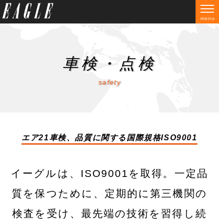
menu
新車販売
新車販売
中古車販売
リース:Jプラン
車買取
保険
車検・整備
お得な情報
おすすめメニュー
メンテナンスプラン
車検・点検
店舗
会社概要
お問い合わせ
車検・点検
safety
エア21車検、品質に関する国際規格ISO9001
イーグルは、ISO9001を取得。一定品
質を保つために、定期的に第三機関の
検査を受け、最先端の技術を習得し続