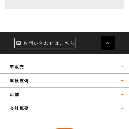
お問い合わせはこちら
車販売
新車販売
車検整備
中古車販売
お得な情報
店舗
車買取
おすすめメニュー
イーグル西丘センター／本社
会社概要
リース：Jプラン
メンテナンスプラン
ダイハツ三方原
会社概要