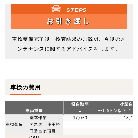
STEP5
お引き渡し
車検整備完了後、検査結果のご説明、今後のメ
ンテナンスに関するアドバイスをします。
車検の費用
軽自動車
小型自動
車両重量
〜1.0トン以下
1.
–
基本作業
17,050
18,15
車検整備
テスター使用料
日常点検項目
OBD